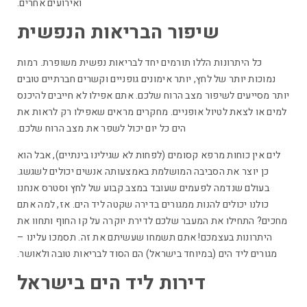
ואירועים אחרים.
שיפור הבריאות הנפשית
כל היתרונות הללו תורמים יחד לבריאות נפשית משופרת. רמות
נמוכות יותר של לחץ, יותר אימונים גופניים וקשרים חברתיים טובים
יותר מסייעים לשיפור מצב הרוח שלכם. אתם אפילו לא חייבים להיכנס
למים או לצאת לטיול אופניים. מחקרים מראים שאפילו רק לראות את
הים כל יום יכול לשפר את מצב הרוח שלכם.
לים אין כוחות מרפא קסומים (לפחות לא שגילינו בינתיים), אבל הוא
כן יוצר את הסביבה המושלמת באמצעותה אנשים יכולים לשגשג.
בעולם שנדמה לפעמים שעובד במצב קבוע של לחץ וסטרס אנחנו
כולנו יכולים להנות ממגורים בדירה שקטה ליד הים. אז, למה אתם
מחכים? התחילו את המעבר שלכם לדירת יוקרה על קו החוף ותחוו את
היתרונות בעצמכם! אתם תשמחו שעשיתם את זה. תסמכו עלינו –
מגורים ליד הים (במיוחד בישראל) הם הסוד לבריאות טובה ולאושר.
דירות ליד הים בישראל