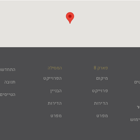
פארק 8
המסילה
התחדשות
מיקום
הפרוייקט
ים
תנובה
פרוייקט
הבניין
הטייסים
הדירות
הדירות
ר
מפרט
מפרט
ימוש