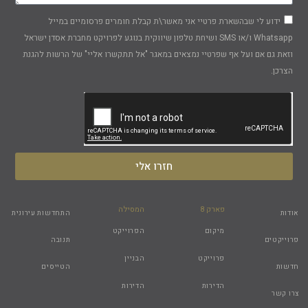
ידוע לי שבהשארת פרטיי אני מאשר\ת קבלת חומרים פרסומיים במייל
Whatsapp ו/או SMS ושיחת טלפון שיווקית בנוגע לפרויקט מחברת אסדן ישראל
וזאת גם אם ועל אף שפרטיי נמצאים במאגר "אל תתקשרו אליי" של הרשות להגנת
הצרכן.
חזרו אלי
פארק 8
המסילה
אודות
התחדשות עירונית
מיקום
הפרוייקט
פרוייקטים
תנובה
פרוייקט
הבניין
חדשות
הטייסים
הדירות
הדירות
צרו קשר