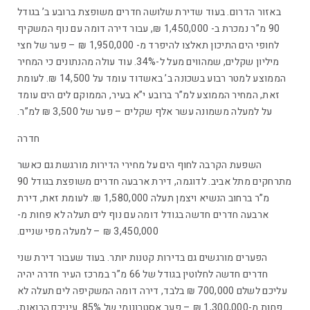
באזור הדרום. בעוד שדירת שלושה חדרים משופצת ברובע ב’ בגודל
90 מ”ר נמכרת ב- 1,450,000 ₪, עבור דירה דומה עם נוף המשקיף
לחופי הים התיכון תאלצו להיפרד מ- 1,950,000 ₪ – פער של חצי
מיליון שקלים, שמהווים מעל ל-34%. עוד עולה מהנתונים כי המחיר
הממוצע למטר רבוע בשכונה ב’ באשדוד עומד על 14,500 ₪. לעומת
זאת, המחיר הממוצע למ”ר ברובע י”א בעיר, הממוקם לים הים עומד
על למעלה משמונה עשר אלף שקלים – פער של 3,500 ₪ למ”ר.
חדרה
השפעת הקרבה לחוף הים על מחירי הדירות מורגשת גם כאשר
מתרחקים מתל אביב. לדוגמה, דירת ארבעה חדרים משופצת בגודל 90
מ”ר ברחוב הנשיא ויצמן תעלה 1,580,000 ₪. לעומת זאת, דירת
ארבעה חדרים חדשה בגודל דומה עם נוף לים תעלה לא פחות מ-
3,450,000 ₪ – למעלה מפי שניים.
הפערים מורגשים גם בדירות קטנות יותר. בעוד שעבור דירת שני
חדרים חדשה לחלוטין בגודל של 66 מ”ר במרכז העיר חדרה יהיה
עליכם לשלם 700,000 ₪ בלבד, דירה דומה המשקיפה לים תעלה לא
פחות מ-1,300,000 ₪ – פער אסטרונומי של 85%. עיניכם הרואות,