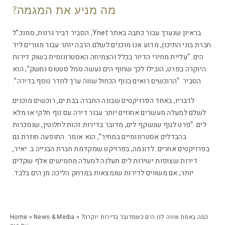
מה מניע את המגמה?
בראיון שנערך עבור כתבה באתר Ynet, הסביר דביר גרנות, סמנכ”ל
חברת בוני התיכון, מדוע אנו מוכנים לשלם הרבה יותר עבור מגורים ליד
הים. “עליית מחירי הדיור בכלל והצמיחה האסטרונומית בשוק דירות
היוקרה בפרט, הובילו לכך שחוף הים נעשה סמל סטטוס נחשק”, הוא
הסביר. “הרוכשים רואים בנוף הכחול שווה ערך לחדר נוסף בדירה”.
לדבריו, באחד הפרויקטים שבונה החברה בבת ים, רוכשים מוכנים
לשלם למעלה מעשרים אחוזים יותר עבור דירה עם נוף חלקי או מלא
לים. “פרט לנוף שנשקף לים, מדובר בדירות זהות לחלוטין, שנמכרות
בהבדלים אסטרונומיים במחיר”, הוא אומר. התופעה חוזרת גם
בפרויקטים אחרים. לדוגמה, בפרויקט שמקדמת חברת הבנייה ב. יאיר,
דירות שצופות ישירות לים תעלנה למעלה מחמישים אלף שקלים
יותר, אם משווים לדירות שנמצאות במרחק הליכה מן הים בלבד.
?כמה באמת שווה לנו הים כשמדובר בדירות יוקרה
»
News & Media
»
Home