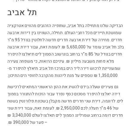
תל אביב
הבדיקה שלנו מתחילה בתל אביב, שחופיה הזהובים מהווים אטרקציה
שמושכת תיירים מכל רחבי העולם. תחילה, השווינו בין דירות ארבעה
חדרים. מחירה של דירת ארבעה חדרים חדשה לחלוטין בגודל 95 מ”ר
בלב תל אביב עומד על 5,650,000 ₪. לעומת זאת, עבור דירת ארבעה
חדרים בגודל של 85 מ”ר ברחוב בוגרשוב הסמוך לים תיאלצו להיפרד
מלא פחות משבעה מיליון ₪. עיניכם הרואות, כי משפחה צעירה
שמעוניינת לרכוש דירה ליד הים במרכז תל אביב תיאלץ להיפרד מ-
1,350,000 ₪ נוספים על מנת ליהנות מהקרבה לחופי הים התיכון.
גם צעירים שעלה בידם להשיג את ההון הראשוני המתאים לרכישת
דירה יאלצו להיפרד מסכום כסף נפרד עבור הזכות להתגורר בסמוך
לים. לדוגמה, דירת שני חדרים חדשה מקבלן בשכונת פלורנטין בשטח
של 46 מ”ר תעלה לכם 2,950,000 ₪. לעומת זאת, עבור דירת שני
חדרים דומה ברחוב שמרלינג הסמוך לים תאלצו לשלם 3,340,000 ₪
– פער של 390,000 ₪.