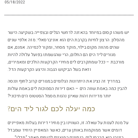
05/18/2022
יש משהו קסום במיוחד בהאזנה לרחשי הגלים ובצפייה בשקיעה הישר
מהסלון. הרצון לחיות בקרבת הים הוא אוניברסאלי: מזה אלפי שנים
שהים מהווה מקום בילוי, מוקד מסחר, ומקור לכמיהה. אמנם, אם
מגורים ליד הים הם החלום, הרי שהגשמתו בפועל עלולה להיות
מורכבת – ככל שמתקרבים לים מחירי הקרקעות הולכים ומאמירים,
וזאת בשל הביקוש הגבוה והיצע הקרקעות הדל.
במדריך זה נציג את היתרונות הגלומים במגורים קרוב לחוף וננסה
להבין כמה באמת שווה הים – האם דירות הסמוכות לים באמת עולות
יותר מדירות זהות שאינן נהנות מסמל הסטטוס הים תיכוני?
כמה יעלה לכם לגור ליד הים?
על מנת לענות על שאלה זו, השווינו בין מחירי דירות בעלות מאפיינים
דומים אשר ממוקמות באותן ערים, כאשר המאפיין היחיד שמבדל
ביניהן הוא קרבתן לים. הנתונים המוצגים לקוחים מאתר “מדלן”.