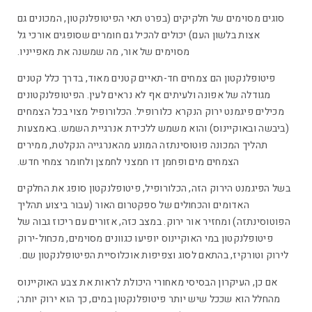
סוגים מסוימים של חלקיקים (בפרט תאי הפיטופלנקטון, המכונים גם
אצות בלשון העם) יכולים להכיל גם חומרים שסופגים אורכי גל
מסוימים של אור, מה שמשנה את מאפייניו.
פיטופלנקטון הם צמחים חד-תאיים קטנים מאוד, בדרך כלל קטנים
מגודלה של אפונה ולעיתים אף לא נראים לעין. הפיטופלנקטונים
מכילים פיגמנט ירוק הנקרא כלורופיל. הכלורופיל מצוי בכל הצמחים
(ביבשה ובאוקיינוס) והוא משמש ללכידת אנרגיית השמש. באמצעות
תהליך המכונה פוטוסינתזה המונע מהאנרגייה הנקלטת, ממירים
הצמחים מים ופחמן דו חמצני לחמצן ולחומר צמחי חדש.
בשל הפיגמנט הירוק הזה, הכלורופיל, פיטופלנקטון סופג את החלקים
האדומים והכחולים של ספקטרום האור (עבור ביצוע תהליך
הפוטוסינתזה) ומחזיר אור ירוק. במצב כזה, אזורים עם ריכוז גבוה של
פיטופלנקטון במי האוקיינוס יופיעו כגוונים מסוימים, מכחול-ירוק
לירוק וטורקיז, בהתאם לסוג וצפיפות אוכלוסיית הפיטופלנקטון שם.
אם כן, העיקרון הבסיסי מאחורי היכולת לראות את צבע האוקיינוס
מהחלל הוא שככל שיש יותר פיטופלנקטון במים, כך הוא ירוק יותר;