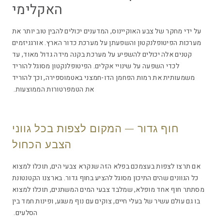
האקלימי
על ידי מחקר של צבע האוקיינוס, המדענים יכולים להבין טוב יותר את
מערכות הפיטופלנקטון והשפעתן על מערכת כדור הארץ. אורגניזמים
קטנים אלה יכולים להשפיע על מערכת בקנה מידה גדול מאוד, עד
לכדי השפעה על שינויי אקלים. הפיטופלנקטון מסוגל להוריד
משמעותית את רמות הפחמן הדו-חמצני באטמוספירה, וכך להוריד
את הטמפרטורות הממוצעות.
חוף גדור – המקום לצפות בכל גווני
הצבע הכחול
אם תרצו לצפות בעצמכם בפלא הזה שנקרא צבעי הים, תוכלו למצוא
כל הגוונים שהים התיכון מסוגל להציע בחוף גדור. בארצנו הקטנטונת
מסתתר חוף אחד מופלא, שמלבד צבעי המים המשתנים, תוכלו למצוא
בו גם עולם עשיר של בעלי חיים, צוקים עם נוף משגע, ופינות חמד בין
הסלעים.