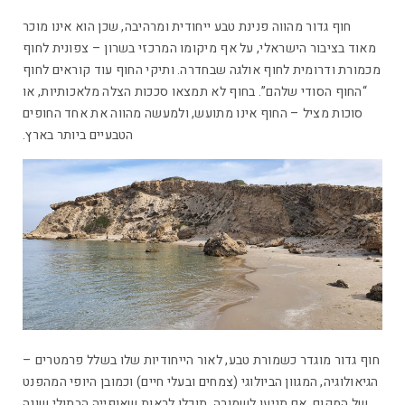
חוף גדור מהווה פנינת טבע ייחודית ומרהיבה, שכן הוא אינו מוכר
מאוד בציבור הישראלי, על אף מיקומו המרכזי בשרון – צפונית לחוף
מכמורת ודרומית לחוף אולגה שבחדרה. ותיקי החוף עוד קוראים לחוף
“החוף הסודי שלהם”. בחוף לא תמצאו סככות הצלה מלאכותיות, או
סוכות מציל – החוף אינו מתועש, ולמעשה מהווה את אחד החופים
הטבעיים ביותר בארץ.
חוף גדור מוגדר כשמורת טבע, לאור הייחודיות שלו בשלל פרמטרים –
הגיאולוגיה, המגוון הביולוגי (צמחים ובעלי חיים) וכמובן היופי המהפנט
של המקום. אם תגיעו לשמורה, תוכלו לראות שאופייה הבתולי שונה