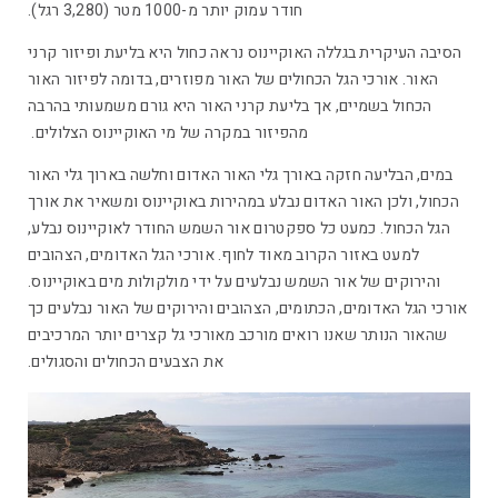
חודר עמוק יותר מ-1000 מטר (3,280 רגל).
הסיבה העיקרית בגללה האוקיינוס נראה כחול היא בליעת ופיזור קרני
האור. אורכי הגל הכחולים של האור מפוזרים, בדומה לפיזור האור
הכחול בשמיים, אך בליעת קרני האור היא גורם משמעותי בהרבה
מהפיזור במקרה של מי האוקיינוס הצלולים.
במים, הבליעה חזקה באורך גלי האור האדום וחלשה בארוך גלי האור
הכחול, ולכן האור האדום נבלע במהירות באוקיינוס ומשאיר את אורך
הגל הכחול. כמעט כל ספקטרום אור השמש החודר לאוקיינוס נבלע,
למעט באזור הקרוב מאוד לחוף. אורכי הגל האדומים, הצהובים
והירוקים של אור השמש נבלעים על ידי מולקולות מים באוקיינוס.
אורכי הגל האדומים, הכתומים, הצהובים והירוקים של האור נבלעים כך
שהאור הנותר שאנו רואים מורכב מאורכי גל קצרים יותר המרכיבים
את הצבעים הכחולים והסגולים.