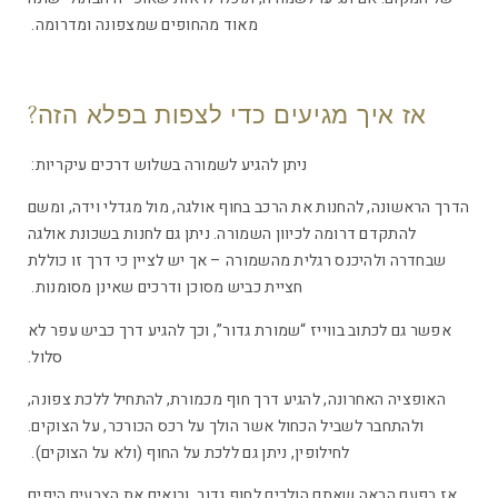
מאוד מהחופים שמצפונה ומדרומה.
אז איך מגיעים כדי לצפות בפלא הזה?
ניתן להגיע לשמורה בשלוש דרכים עיקריות:
הדרך הראשונה, להחנות את הרכב בחוף אולגה, מול מגדלי וידה, ומשם
להתקדם דרומה לכיוון השמורה. ניתן גם לחנות בשכונת אולגה
שבחדרה ולהיכנס רגלית מהשמורה – אך יש לציין כי דרך זו כוללת
חציית כביש מסוכן ודרכים שאינן מסומנות.
אפשר גם לכתוב בווייז “שמורת גדור”, וכך להגיע דרך כביש עפר לא
סלול.
האופציה האחרונה, להגיע דרך חוף מכמורת, להתחיל ללכת צפונה,
ולהתחבר לשביל הכחול אשר הולך על רכס הכורכר, על הצוקים.
לחילופין, ניתן גם ללכת על החוף (ולא על הצוקים).
אז בפעם הבאה שאתם הולכים לחוף גדור, ורואים את הצבעים היפים