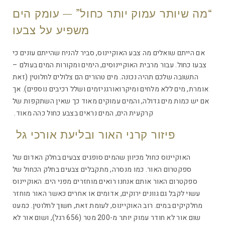
“מה שיותר עמוק יותר כחול” – עומק הים
משפיע על צבעו
אם הייתם שואלים מה צבע האוקיינוס, סביר להניח שהייתם עונים כי
צבעו כחול. עבור מרבית האוקיינוסים, הימים ומקורות המים בעולם –
התשובה שלכם תהיה נכונה. מים טהורים הם צלולים לחלוטין (זאת
אומרת, מים ללא מלחים ומיקרואורגניזמים ושלל רכיבים נוספים). אך
אם יש כמות מים גדולה, והמים עמוקים מאוד כך שאין השתקפות של
קרקעית הים, המים נראים בצבע כחול כהה מאוד.
פיזור קרני האור ובליעת אורכי גל
האוקיינוס כחול מכיוון שהמים סופגים צבעים בחלק האדום של
ספקטרום האור. כמו מנסרה, מתקבלים צבעים בחלק הכחול של
ספקטרום האור אותם אנחנו רואים מוחזרים מפני הים. האוקיינוס
עשוי לקבל גם גוונים ירוקים, אדומים או אחרים כאשר האור מוחזר
מחלקיקים במים. רוב האוקיינוס, לעומת זאת, חשוך לחלוטין. כמעט
שום אור לא חודר עמוק יותר מ-200 מטר (656 רגל), ושום אור לא